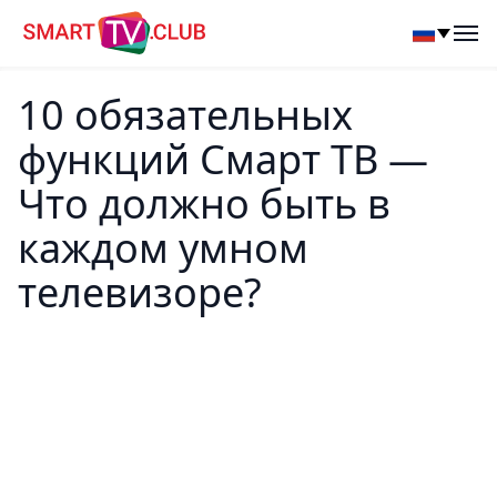
SmartTV Club
Op
10 обязательных
функций Смарт ТВ —
Что должно быть в
каждом умном
телевизоре?