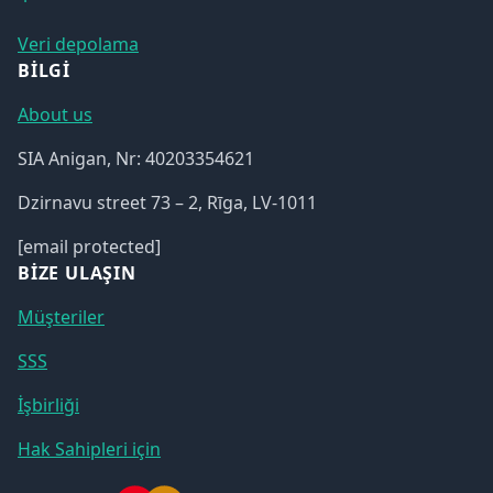
Veri depolama
BILGI
About us
SIA Anigan, Nr: 40203354621
Dzirnavu street 73 – 2, Rīga, LV-1011
[email protected]
BIZE ULAŞIN
Müşteriler
SSS
İşbirliği
Hak Sahipleri için